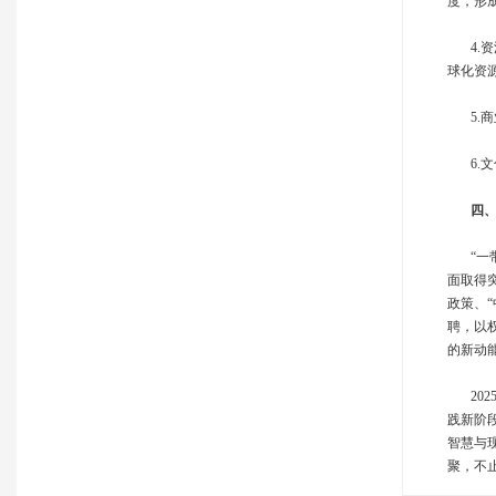
度，形
4.资
球化资
5.商
6.文
‌
四、
“一带
面取得
政策、
聘，以
的新动
202
践新阶
智慧与
聚，不