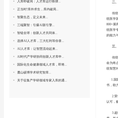
入库即破局：人才库运行铁律...
‌
二、
正当时!库外求生，库内破局...
传统医
智聚生态，定义未来...
统医学
800
三端聚智：引爆AI新引擎...
统医学
智链全球：创新人才共同体‌...
的能力
选择AI人才库，三大红利等你拿...
三、‌
AI人才库：让智慧流动起来...
AI时代产学研协同创新人才库申...
传统医
命为终
国际化生命健康领域人才库，即将...
统智慧
麓山硕博学术研究智库...
‌ 1
关于征集产学研领域专家入库的通...
书，助
2.荣
认可，
3.超