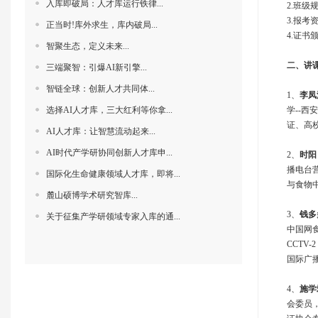
入库即破局：人才库运行铁律...
2.班级
3.报
正当时!库外求生，库内破局...
4.证
智聚生态，定义未来...
二
、
讲
三端聚智：引爆AI新引擎...
智链全球：创新人才共同体‌...
1、
李凤
选择AI人才库，三大红利等你拿...
学--
证、高
AI人才库：让智慧流动起来...
AI时代产学研协同创新人才库申...
2、
时阳
播电台
国际化生命健康领域人才库，即将...
与食物
麓山硕博学术研究智库...
3、
钱多
关于征集产学研领域专家入库的通...
中国网
CCT
国际广
4、
施学
会委员