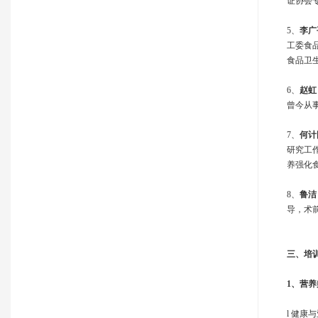
证协会
5、
李广
工委食
食品卫
6、
赵虹
曾今从
7、
何计
研究工作
养强化食
8、
鲁洁
导，术
三、
培
1、
营养
l 健康