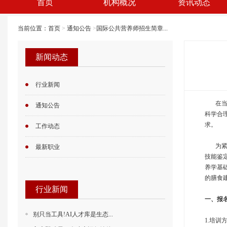
首页
机构概况
资讯动态
当前位置：
首页
>
通知公告
>
国际公共营养师招生简章...
新闻动态
行业新闻
在当今
通知公告
科学合
求。
工作动态
为紧跟
最新职业
技能鉴
养学基
的膳食
行业新闻
一
、报
别只当工具!AI人才库是生态...
1.培训