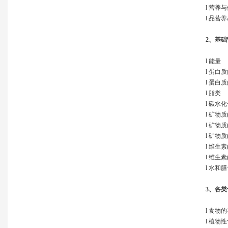
l 营养
l 品营
2、
基础
l 能量
l 蛋白
l 蛋白
l 脂类
l 碳水
l 矿物
l 矿物
l 矿物
l 维生
l 维生
l 水和
3、
各类
l 食物
l 植物