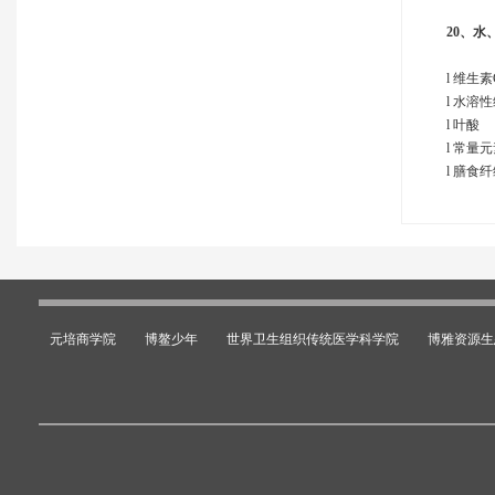
20、
水
l 维生
l 水溶
l 叶酸
l 常量
l 膳食
元培商学院
博鳌少年
世界卫生组织传统医学科学院
博雅资源生