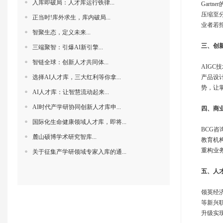
入库即破局：人才库运行铁律...
Gart
压缩至
正当时!库外求生，库内破局...
业者若
智聚生态，定义未来...
三、创
三端聚智：引爆AI新引擎...
智链全球：创新人才共同体‌...
AIG
选择AI人才库，三大红利等你拿...
产品设
势，让
AI人才库：让智慧流动起来...
AI时代产学研协同创新人才库申...
四、商
国际化生命健康领域人才库，即将...
BCG咨
麓山硕博学术研究智库...
教育机构
重构业
关于征集产学研领域专家入库的通...
五、人
领英经济
等新兴
升级实