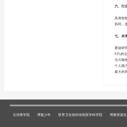
六、行
具身智
协同，
七、未
赛迪研究
83%
当AI能
个人能
最大的
元培商学院
博鳌少年
世界卫生组织传统医学科学院
博雅资源生